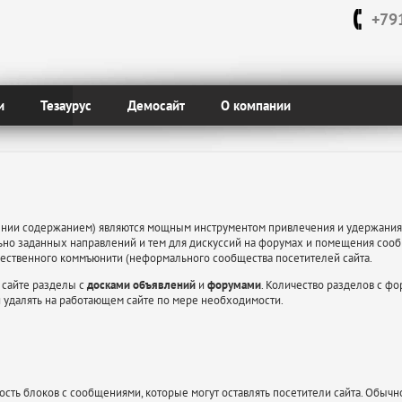
+79
и
Тезаурус
Демосайт
О компании
ении содержанием) являются мощным инструментом привлечения и удержания 
льно заданных направлений и тем для дискуссий на форумах и помещения соо
ственного коммъюнити (неформального сообщества посетителей сайта. 
 сайте разделы с 
досками объявлений
и 
форумами
. Количество разделов с ф
 удалять на работающем сайте по мере необходимости.
ть блоков с сообщениями, которые могут оставлять посетители сайта. Обычно