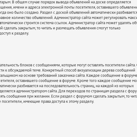
тарым. В общем случае порядок вывода объявлений на доске определяется
бщения, имени и адреса электронной почты посетителя, оставившего объявлен
огда оно было создано. Раздел с доской объявлений автоматически разбиваетс
равное количество объявлений. Администратор сайта может регулировать мак
втоматически строится система ссылок. Администратор сайта может удалять об
й сделать закрытым, то читать и размещать объявления смогут только
оступ к разделу.
ельность блоков с сообщениями, которые могут оставлять посетители сайта. 
ти к обсуждаемой теме. Конкретный способ визуализации дерева сообщений
альщиком на основе требований заказчика сайта. Каждое сообщение в форуме
осетителя, оставившего сообщение в форуме. Кроме того каждое сообщение м
атически разбивается на последовательность страниц, на каждой из которых
еляется администратором сайта. Для переходов по страницам раздела с фор
ять сообщения при желании. Если раздел с форумом сделать закрытым, то чита
посетители, имеющие права доступа к этому разделу.