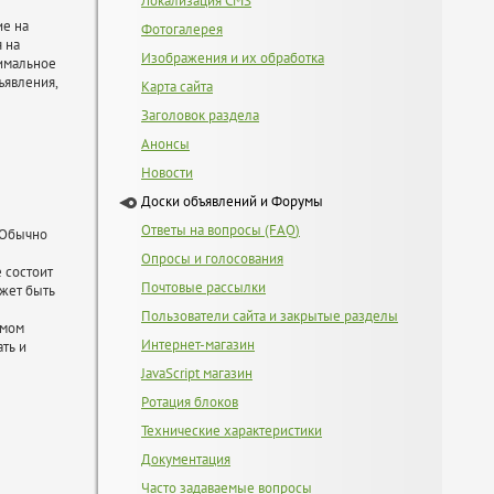
Локализация CMS
ие на
Фотогалерея
я на
Изображения и их обработка
симальное
ъявления,
Карта сайта
Заголовок раздела
Анонсы
Новости
Доски объявлений и Форумы
Ответы на вопросы (FAQ)
Обычно 
Опросы и голосования
 состоит
Почтовые рассылки
ожет быть
Пользователи сайта и закрытые разделы
умом
Интернет-магазин
ть и
JavaScript магазин
Ротация блоков
Технические характеристики
Документация
Часто задаваемые вопросы