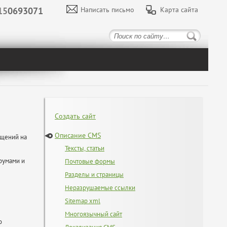
15
0693071
Написать письмо
Карта сайта
Создать сайт
Описание CMS
бщений на
Тексты, статьи
орумами и
Почтовые формы
Разделы и страницы
Неразрушаемые ссылки
Sitemap xml
Многоязычный сайт
 