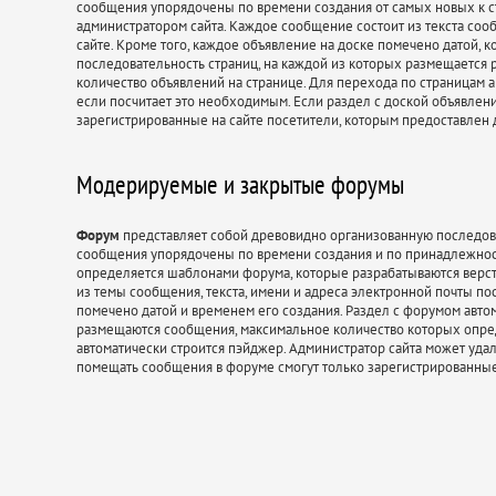
сообщения упорядочены по времени создания от самых новых к с
администратором сайта. Каждое сообщение состоит из текста соо
сайте. Кроме того, каждое объявление на доске помечено датой, к
последовательность страниц, на каждой из которых размещается 
количество объявлений на странице. Для перехода по страницам а
если посчитает это необходимым. Если раздел с доской объявлени
зарегистрированные на сайте посетители, которым предоставлен д
Модерируемые и закрытые форумы
Форум
представляет собой древовидно организованную последоват
сообщения упорядочены по времени создания и по принадлежнос
определяется шаблонами форума, которые разрабатываются верст
из темы сообщения, текста, имени и адреса электронной почты п
помечено датой и временем его создания. Раздел с форумом автом
размещаются сообщения, максимальное количество которых опред
автоматически строится пэйджер. Администратор сайта может удал
помещать сообщения в форуме смогут только зарегистрированные 