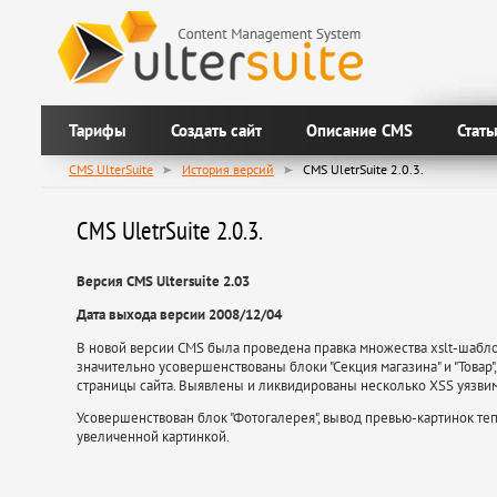
Тарифы
Создать сайт
Описание CMS
Стать
CMS UlterSuite
История версий
CMS UletrSuite 2.0.3.
CMS UletrSuite 2.0.3.
Версия CMS Ultersuite 2.03
Дата выхода версии 2008/12/04
В новой версии CMS была проведена правка множества xslt-шабло
значительно усовершенствованы блоки "Секция магазина" и "Това
страницы сайта. Выявлены и ликвидированы несколько XSS уязви
Усовершенствован блок "Фотогалерея", вывод превью-картинок те
увеличенной картинкой.