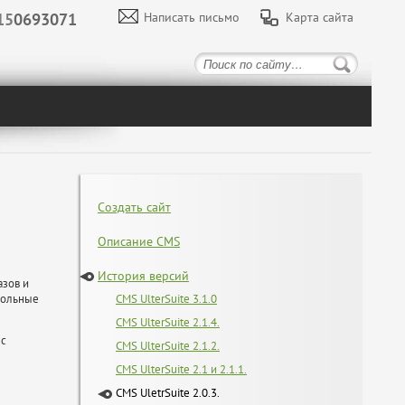
15
0693071
Написать письмо
Карта сайта
Создать сайт
Описание CMS
История версий
азов и
звольные
CMS UlterSuite 3.1.0
CMS UlterSuite 2.1.4.
 с
CMS UlterSuite 2.1.2.
CMS UlterSuite 2.1 и 2.1.1.
CMS UletrSuite 2.0.3.