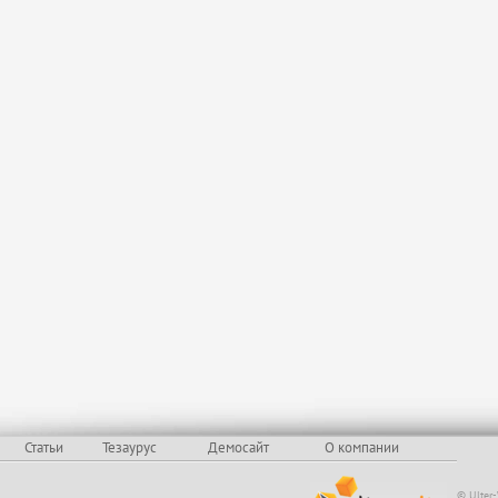
Статьи
Тезаурус
Демосайт
О компании
© Ulter-