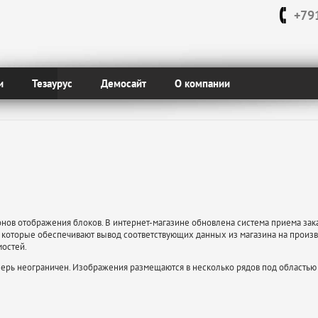
+79
и
Тезаурус
Демосайт
О компании
нов отображения блоков. В интернет-магазине обновлена система приема зак
р", которые обеспечивают вывод соответствующих данных из магазина на прои
мостей.
перь неограничен. Изображения размещаются в несколько рядов под областью